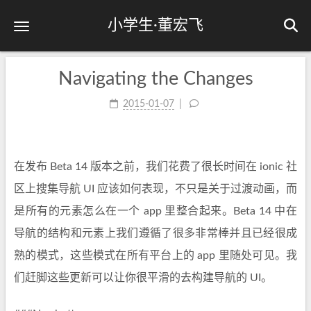
小学生·董宏飞
Navigating the Changes
2015-01-07
在发布 Beta 14 版本之前，我们花费了很长时间在 ionic 社
区上搜集导航 UI 应该如何表现，不只是关于过渡动画，而
是所有的元素怎么在一个 app 里整合起来。Beta 14 中在
导航的结构和元素上我们遵循了很多非常棒并且已经很成
熟的模式，这些模式在所有平台上的 app 里随处可见。我
们赶脚这些更新可以让你很平滑的去构建导航的 UI。