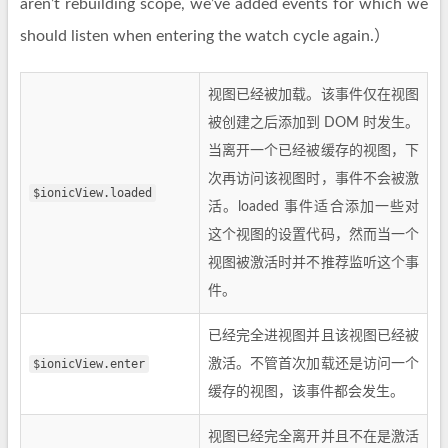
aren’t rebuilding scope, we’ve added events for which we
should listen when entering the watch cycle again.）
视图已经被加载。该事件仅在视图
被创建之后添加到 DOM 时发生。
当离开一个已经被缓存的视图，下
次再访问该视图时，事件不会被激
$ionicView.loaded
活。loaded 事件适合添加一些对
这个视图的设置代码，然而当一个
视图被激活时并不推荐监听这个事
件。
已经完全进视图并且该视图已经被
$ionicView.enter
激活。不管首次加载还是访问一个
缓存的视图，该事件都会发生。
视图已经完全离开并且不在是激活