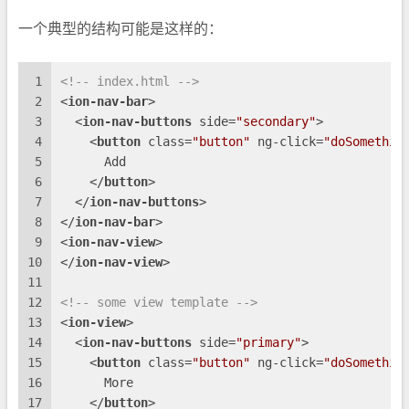
一个典型的结构可能是这样的：
1
<!-- index.html -->
2
<
ion-nav-bar
>
3
<
ion-nav-buttons
side
=
"secondary"
>
4
<
button
class
=
"button"
ng-click
=
"doSomethin
5
      Add
6
</
button
>
7
</
ion-nav-buttons
>
8
</
ion-nav-bar
>
9
<
ion-nav-view
>
10
</
ion-nav-view
>
11
12
<!-- some view template -->
13
<
ion-view
>
14
<
ion-nav-buttons
side
=
"primary"
>
15
<
button
class
=
"button"
ng-click
=
"doSomethin
16
      More
17
</
button
>